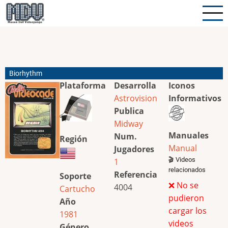
Pasar
al
contenido
principal
Biorhythm
Plataforma
Desarrolla
Iconos
Astrovision
Informativos
Publica
Midway
Manuales
Num.
Región
Manual
Jugadores
🎬 Videos
1
relacionados
Referencia
Soporte
❌ No se
4004
Cartucho
pudieron
Año
cargar los
1981
videos
Género