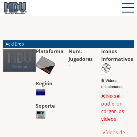
Pasar
al
contenido
principal
Acid Drop
Plataforma
Num.
Iconos
Jugadores
Informativos
1
🎬 Videos
Región
relacionados
❌ No se
pudieron
Soporte
cargar los
videos
Vídeos de