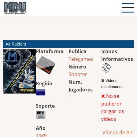
Pasar
al
contenido
principal
Air Raiders
Plataforma
Publica
Iconos
Telegames
Informativos
Género
Shooter
🎬 Videos
Num.
Región
relacionados
Jugadores
❌ No se
1
pudieron
Soporte
cargar los
videos
Año
Vídeos de Air
1989