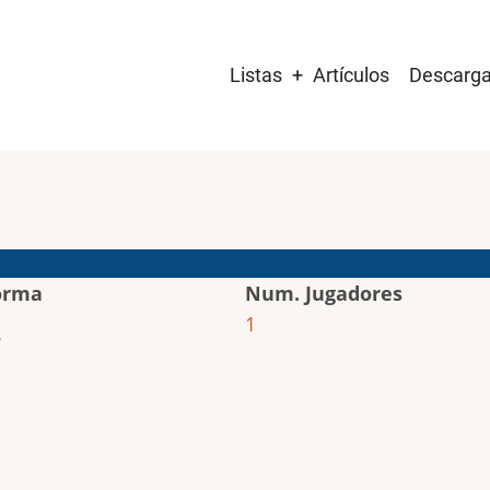
Main
Listas
Artículos
Descarg
navigation
orma
Num. Jugadores
1