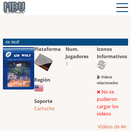
Pasar
al
contenido
principal
Air Wolf
Plataforma
Num.
Iconos
Jugadores
Informativos
1
🎬 Videos
Región
relacionados
❌ No se
pudieron
Soporte
cargar los
Cartucho
videos
Vídeos de Air