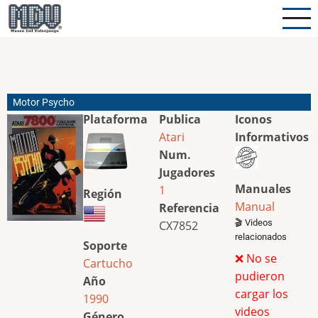
Pasar
al
contenido
principal
Motor Psycho
Plataforma
Publica
Iconos
Atari
Informativos
Num.
Jugadores
Manuales
1
Región
Manual
Referencia
🎬 Videos
CX7852
relacionados
Soporte
❌ No se
Cartucho
pudieron
Año
cargar los
1990
videos
Género