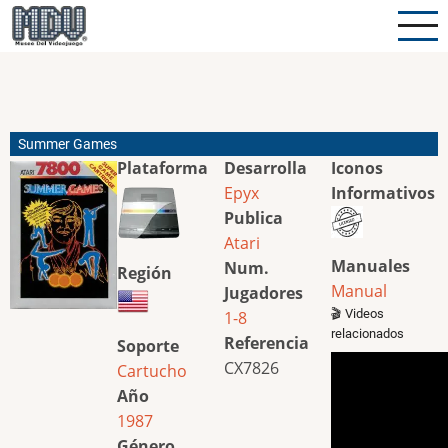
Pasar
al
contenido
principal
Summer Games
Plataforma
Desarrolla
Iconos
Epyx
Informativos
Publica
Atari
Manuales
Num.
Región
Manual
Jugadores
🎬 Videos
1-8
relacionados
Referencia
Soporte
CX7826
Cartucho
Año
1987
Género