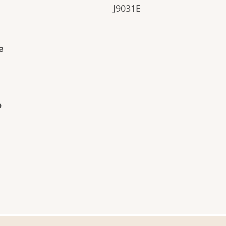
J9031E
e
o