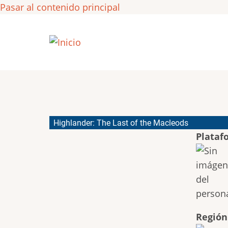
Pasar al contenido principal
Highlander: The Last of the Macleods
Plataf
Región