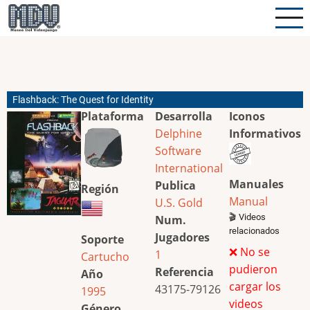
Pasar
al
contenido
principal
Flashback: The Quest for Identity
Plataforma
Desarrolla
Iconos
Delphine
Informativos
Software
International
Manuales
Publica
Región
Manual
U.S. Gold
🎬 Videos
Num.
relacionados
Jugadores
Soporte
❌ No se
1
Cartucho
pudieron
Referencia
Año
cargar los
43175-79126
1995
videos
Género