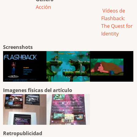
Acción
Vídeos de
Flashback:
The Quest for
Identity
Screenshots
Imagenes físicas del artículo
Retropublicidad