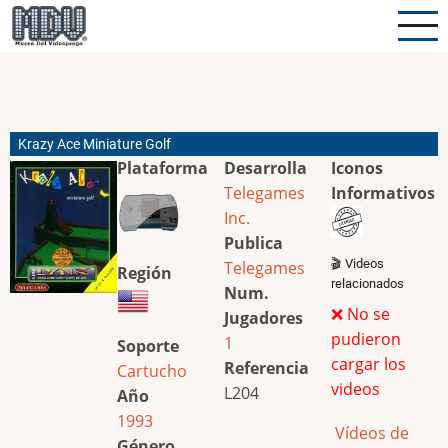
Pasar
al
contenido
principal
Krazy Ace Miniature Golf
Plataforma
Desarrolla
Iconos
Telegames
Informativos
Inc.
Publica
🎬 Videos
Telegames
Región
relacionados
Num.
❌ No se
Jugadores
pudieron
1
Soporte
cargar los
Referencia
Cartucho
videos
L204
Año
1993
Vídeos de
Género