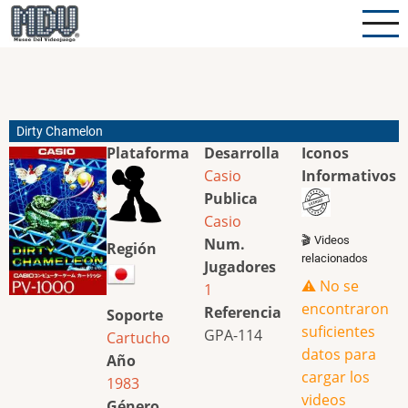
Pasar
al
contenido
principal
Dirty Chamelon
Plataforma
Desarrolla
Iconos
Casio
Informativos
Publica
Casio
🎬 Videos
Num.
Región
relacionados
Jugadores
⚠️ No se
1
encontraron
Referencia
Soporte
suficientes
GPA-114
Cartucho
datos para
Año
cargar los
1983
videos
Género