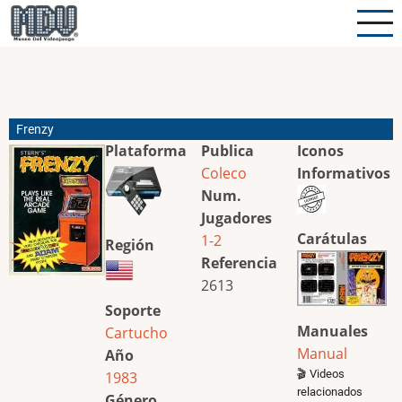
Pasar
al
contenido
principal
Frenzy
Plataforma
Publica
Iconos
Coleco
Informativos
Num.
Jugadores
Carátulas
1-2
Región
Referencia
2613
Soporte
Manuales
Cartucho
Manual
Año
🎬 Videos
1983
relacionados
Género