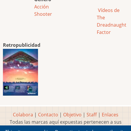
Acción
Vídeos de
Shooter
The
Dreadnaught
Factor
Retropublicidad
Colabora
|
Contacto
|
Objetivo
|
Staff
|
Enlaces
Todas las marcas aquí expuestas pertenecen a sus
respectivos y legítimos dueños