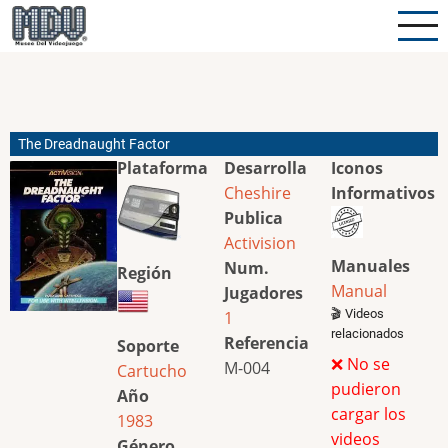
Pasar
al
contenido
principal
The Dreadnaught Factor
Plataforma
Desarrolla
Iconos
Cheshire
Informativos
Publica
Activision
Manuales
Num.
Región
Manual
Jugadores
🎬 Videos
1
relacionados
Referencia
Soporte
❌ No se
M-004
Cartucho
pudieron
Año
cargar los
1983
videos
Género