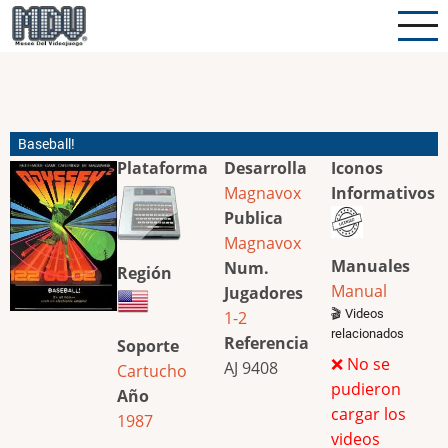
Pasar
al
contenido
principal
Baseball!
Plataforma
Desarrolla
Iconos
Magnavox
Informativos
Publica
Magnavox
Manuales
Num.
Región
Manual
Jugadores
🎬 Videos
1-2
relacionados
Referencia
Soporte
❌ No se
AJ 9408
Cartucho
pudieron
Año
cargar los
1987
videos