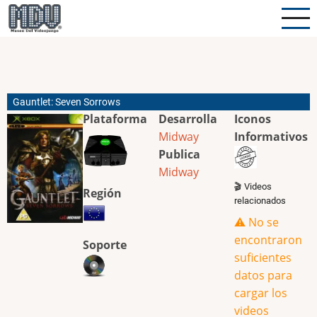
Pasar
al
contenido
principal
Gauntlet: Seven Sorrows
Plataforma
Desarrolla
Iconos
Midway
Informativos
Publica
Midway
🎬 Videos
Región
relacionados
⚠️ No se
encontraron
Soporte
suficientes
datos para
cargar los
videos