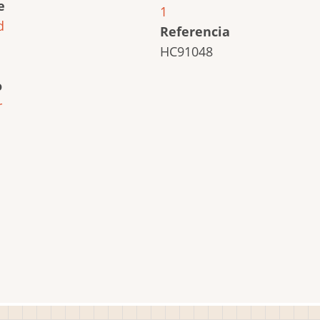
e
1
d
Referencia
HC91048
o
r