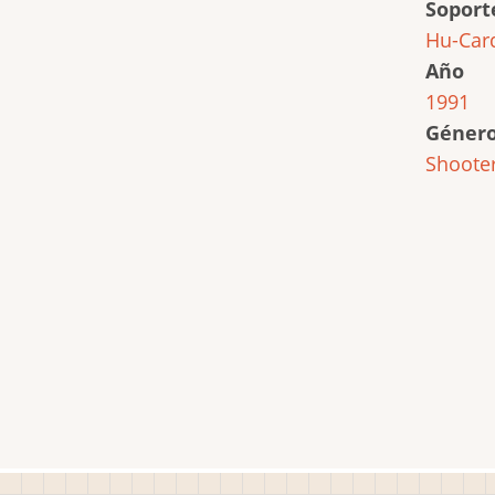
Soport
Hu-Car
Año
1991
Géner
Shoote