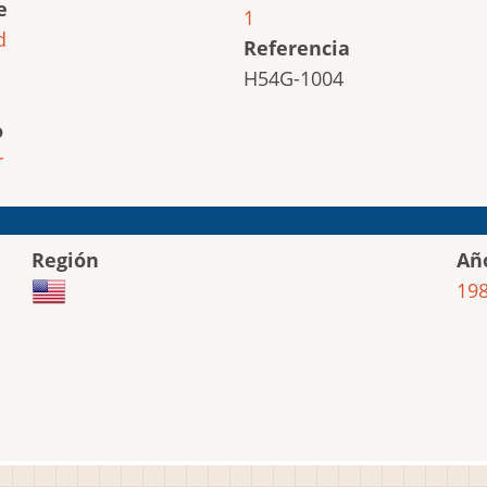
e
1
d
Referencia
H54G-1004
o
r
Región
Añ
19