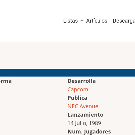
Main
Listas
Artículos
Descarg
navigation
orma
Desarrolla
Capcom
Publica
NEC Avenue
Lanzamiento
14 Julio, 1989
Num. Jugadores