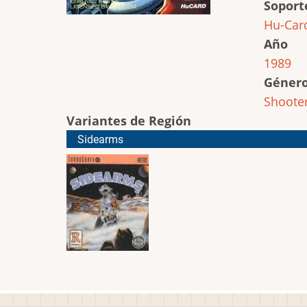
Soport
Hu-Car
Año
1989
Géner
Shoote
Variantes de Región
Sidearms