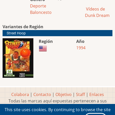
Deporte
Vídeos de
Baloncesto
Dunk Dream
Variantes de Región
Street Hoop
Región
Año
1994
Colabora
|
Contacto
|
Objetivo
|
Staff
|
Enlaces
Todas las marcas aquí expuestas pertenecen a sus
respectivos y legítimos dueños
This site uses cookies. By continuing to browse the site
Idea, página, contenidos y diseños creados por
Marty