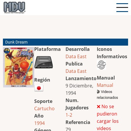
Pasar
al
contenido
principal
Dunk Dream
Plataforma
Desarrolla
Iconos
Data East
Informativos
Publica
Data East
Manual
Lanzamiento
Región
Manual
9 Diciembre,
🎬 Videos
1994
relacionados
Num.
Soporte
❌ No se
Jugadores
Cartucho
pudieron
1-2
Año
cargar los
Referencia
1994
videos
79
Género