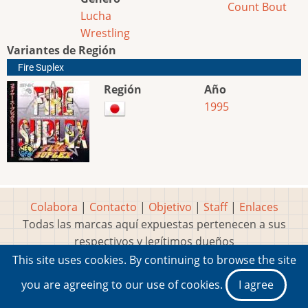
Count Bout
Lucha
Wrestling
Variantes de Región
Fire Suplex
Región
Año
1995
Colabora
|
Contacto
|
Objetivo
|
Staff
|
Enlaces
Todas las marcas aquí expuestas pertenecen a sus
respectivos y legítimos dueños
Idea, página, contenidos y diseños creados por
Marty
This site uses cookies. By continuing to browse the site
2001-2026 Museo del Videojuego®
you are agreeing to our use of cookies.
I agree