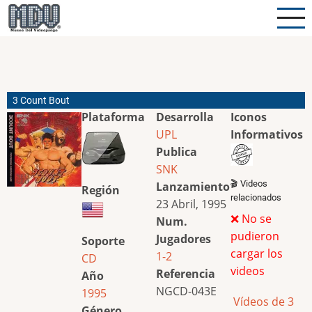
Pasar
al
contenido
principal
3 Count Bout
Plataforma
Desarrolla
Iconos
UPL
Informativos
Publica
SNK
🎬 Videos
Lanzamiento
Región
relacionados
23 Abril, 1995
❌ No se
Num.
pudieron
Jugadores
Soporte
cargar los
1-2
CD
videos
Referencia
Año
NGCD-043E
1995
Vídeos de 3
Género