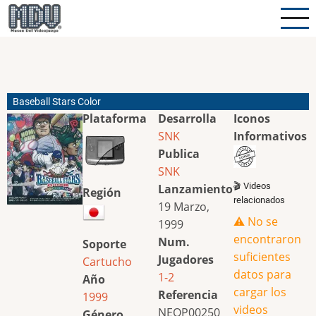
Pasar
al
contenido
principal
Baseball Stars Color
Plataforma
Desarrolla
Iconos
SNK
Informativos
Publica
SNK
🎬 Videos
Lanzamiento
Región
relacionados
19 Marzo,
⚠️ No se
1999
encontraron
Num.
Soporte
suficientes
Jugadores
Cartucho
datos para
1-2
Año
cargar los
Referencia
1999
videos
NEOP00250
Género