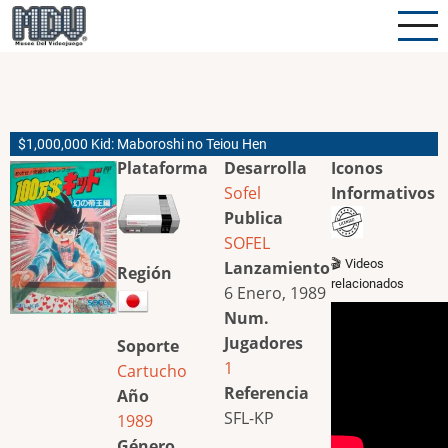
Pasar
al
contenido
principal
$1,000,000 Kid: Maboroshi no Teiou Hen
Plataforma
Desarrolla
Iconos
Sofel
Informativos
Publica
SOFEL
🎬 Videos
Lanzamiento
Región
relacionados
6 Enero, 1989
Num.
Jugadores
Soporte
1
Cartucho
Referencia
Año
SFL-KP
1989
Género