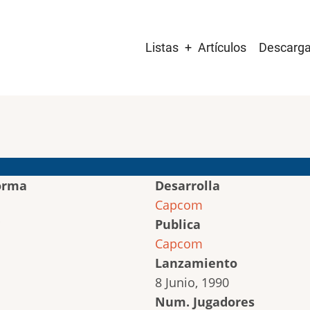
Main
Listas
Artículos
Descarg
navigation
orma
Desarrolla
Capcom
Publica
Capcom
Lanzamiento
8 Junio, 1990
Num. Jugadores