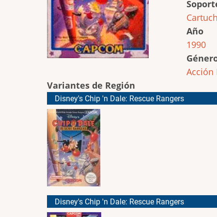
Soport
Cartuc
Año
1990
Géner
Acción
Variantes de Región
Disney's Chip 'n Dale: Rescue Rangers
Disney's Chip 'n Dale: Rescue Rangers