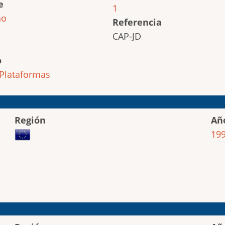
e
1
ho
Referencia
CAP-JD
o
Plataformas
Región
Añ
19