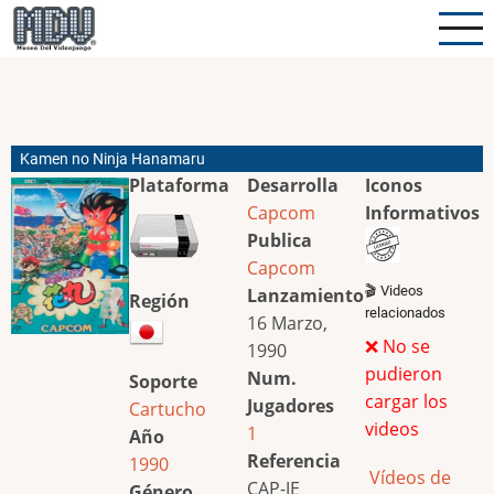
Pasar
al
contenido
principal
Kamen no Ninja Hanamaru
Plataforma
Desarrolla
Iconos
Capcom
Informativos
Publica
Capcom
🎬 Videos
Lanzamiento
Región
relacionados
16 Marzo,
❌ No se
1990
pudieron
Num.
Soporte
cargar los
Jugadores
Cartucho
videos
1
Año
Referencia
1990
Vídeos de
CAP-JE
Género