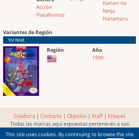
Kamen no
Acción
Ninja
Plataformas
Hanamaru
Variantes de Región
Yo! Noid
Región
Año
1990
Colabora
|
Contacto
|
Objetivo
|
Staff
|
Enlaces
Todas las marcas aquí expuestas pertenecen a sus
respectivos y legítimos dueños
This site uses cookies. By continuing to browse the site