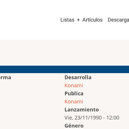
Main
Listas
Artículos
Descarg
navigation
orma
Desarrolla
Konami
Publica
Konami
Lanzamiento
Vie, 23/11/1990 - 12:00
Género