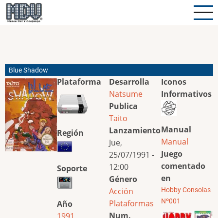
Pasar
al
contenido
principal
Blue Shadow
Plataforma
Desarrolla
Iconos
Natsume
Informativos
Publica
Taito
Manual
Lanzamiento
Región
Manual
Jue,
Juego
25/07/1991 -
comentado
12:00
Soporte
en
Género
Acción
Hobby Consolas
Nº001
Plataformas
Año
Num.
1991