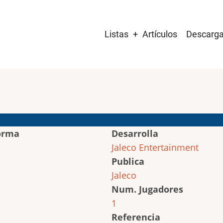
Main
Listas
Artículos
Descarg
navigation
orma
Desarrolla
Jaleco Entertainment
Publica
Jaleco
Num. Jugadores
1
Referencia