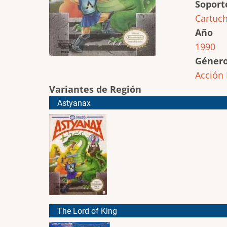
Soport
Cartuc
Año
1990
Géner
Acción
Variantes de Región
Astyanax
The Lord of King