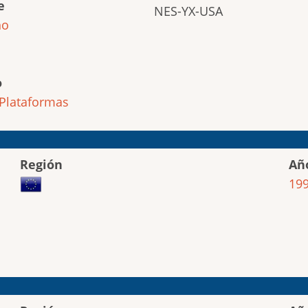
e
NES-YX-USA
ho
o
Plataformas
Región
Añ
19