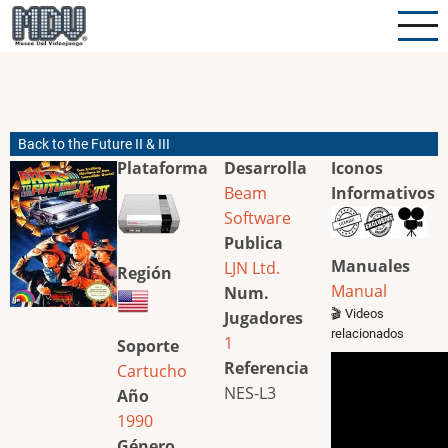
Pasar
al
contenido
principal
Back to the Future II & III
Plataforma
Desarrolla
Iconos
Beam
Informativos
Software
Publica
Manuales
LJN Ltd.
Región
Manual
Num.
🎬 Videos
Jugadores
relacionados
1
Soporte
Referencia
Cartucho
NES-L3
Año
1990
Género