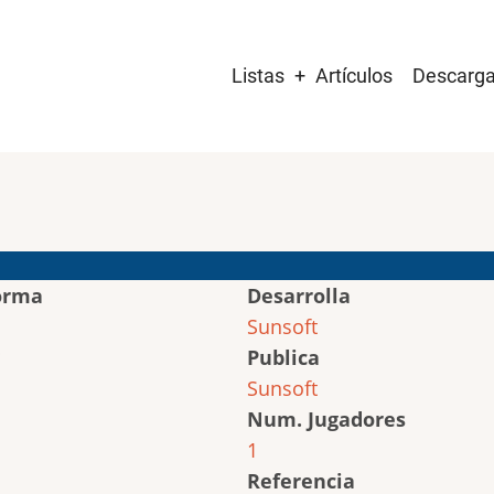
Main
Listas
Artículos
Descarg
navigation
orma
Desarrolla
Sunsoft
Publica
Sunsoft
Num. Jugadores
1
Referencia