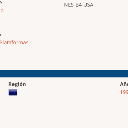
e
NES-B4-USA
ho
o
Plataformas
Región
Añ
19