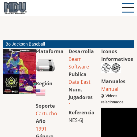
Pasar
al
contenido
principal
Bo Jackson Baseball
Plataforma
Desarrolla
Iconos
Beam
Informativos
Software
Publica
Manuales
Data East
Región
Manual
Num.
🎬 Videos
Jugadores
relacionados
1
Soporte
Referencia
Cartucho
NES-6J
Año
1991
Género