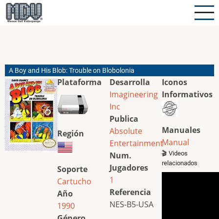
Pasar
al
contenido
principal
A Boy and His Blob: Trouble on Blobolonia
Plataforma
Desarrolla
Iconos
Imagineering
Informativos
Inc
Publica
Manuales
Absolute
Región
Manual
Entertainment
🎬 Videos
Num.
relacionados
Jugadores
Soporte
1
Cartucho
Referencia
Año
NES-B5-USA
1990
Género