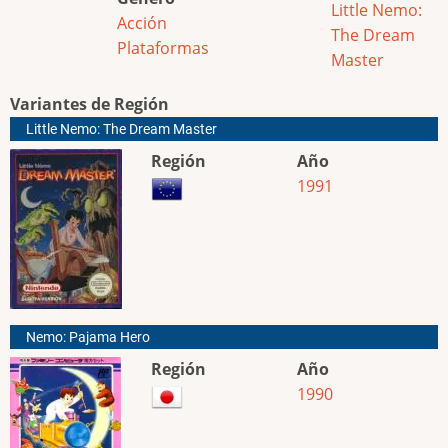
Little Nemo:
Acción
The Dream
Plataformas
Master
Variantes de Región
Little Nemo: The Dream Master
Región
Año
1991
Nemo: Pajama Hero
Región
Año
1990