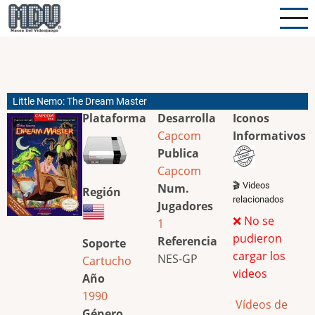
Pasar
al
contenido
principal
Little Nemo: The Dream Master
Plataforma
Desarrolla
Iconos
Capcom
Informativos
Publica
Capcom
🎬 Videos
Num.
Región
relacionados
Jugadores
❌ No se
1
pudieron
Referencia
Soporte
cargar los
NES-GP
Cartucho
videos
Año
1990
Vídeos de
Género