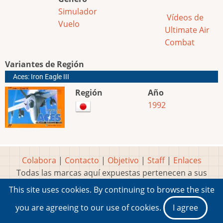
Simulador
Vídeos de
Vuelo
Ultimate Air
Combat
Variantes de Región
Aces: Iron Eagle III
Región
Año
1992
Colabora
|
Contacto
|
Objetivo
|
Staff
|
Enlaces
Todas las marcas aquí expuestas pertenecen a sus
respectivos y legítimos dueños
This site uses cookies. By continuing to browse the site
Idea, página, contenidos y diseños creados por
Marty
you are agreeing to our use of cookies.
I agree
2001-2026 Museo del Videojuego®