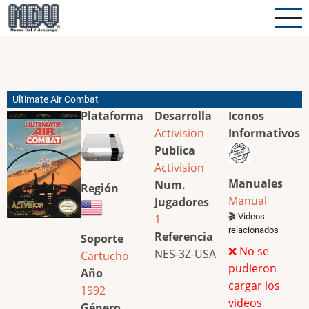
Pasar
al
contenido
principal
Ultimate Air Combat
Plataforma
Desarrolla
Iconos
Activision
Informativos
Publica
Activision
Manuales
Num.
Región
Manual
Jugadores
🎬 Videos
1
relacionados
Referencia
Soporte
❌ No se
NES-3Z-USA
Cartucho
pudieron
Año
cargar los
1992
videos
Género