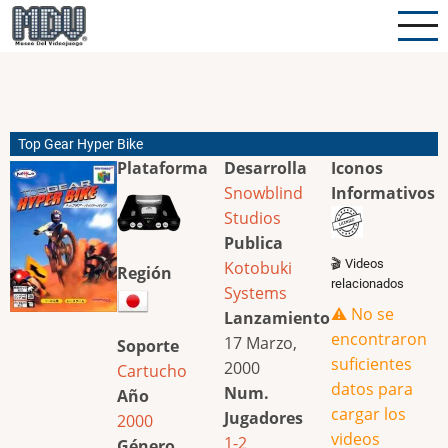
Pasar
al
contenido
principal
Top Gear Hyper Bike
Plataforma
Desarrolla
Iconos
Snowblind
Informativos
Studios
Publica
🎬 Videos
Kotobuki
Región
relacionados
Systems
⚠️ No se
Lanzamiento
encontraron
17 Marzo,
Soporte
suficientes
2000
Cartucho
datos para
Num.
Año
cargar los
Jugadores
2000
videos
1-2
Género