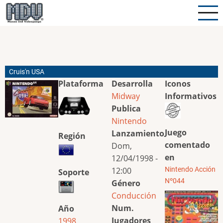
Pasar
al
contenido
principal
Cruis'n USA
Plataforma
Desarrolla
Iconos
Midway
Informativos
Publica
Nintendo
Juego
Lanzamiento
Región
comentado
Dom,
en
12/04/1998 -
12:00
Nintendo Acción
Soporte
Nº044
Género
Conducción
Num.
Año
Jugadores
1998