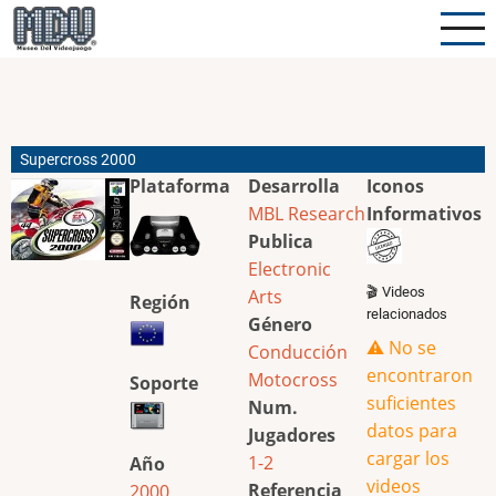
Pasar
al
contenido
principal
Supercross 2000
Plataforma
Desarrolla
Iconos
MBL Research
Informativos
Publica
Electronic
🎬 Videos
Arts
Región
relacionados
Género
⚠️ No se
Conducción
encontraron
Motocross
Soporte
suficientes
Num.
datos para
Jugadores
cargar los
1-2
Año
videos
Referencia
2000