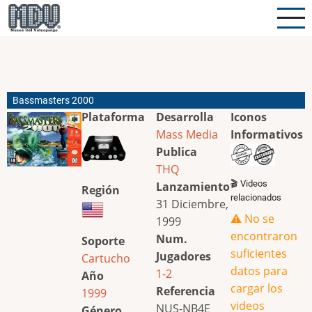
Pasar
al
contenido
principal
Bassmasters 2000
Plataforma
Desarrolla
Iconos
Mass Media
Informativos
Publica
THQ
🎬 Videos
Lanzamiento
Región
relacionados
31 Diciembre,
⚠️ No se
1999
encontraron
Num.
Soporte
suficientes
Jugadores
Cartucho
datos para
1-2
Año
cargar los
Referencia
1999
videos
NUS-NB4E
Género