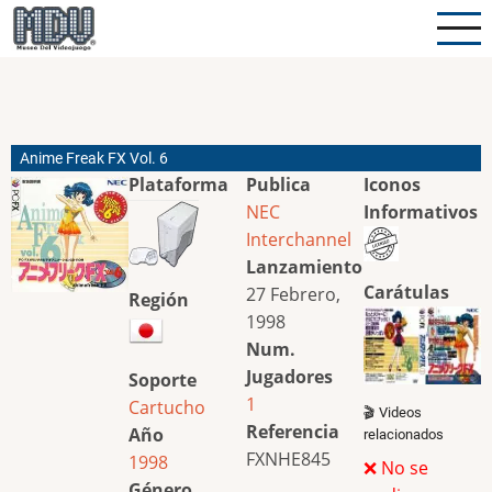
Pasar
al
contenido
principal
Anime Freak FX Vol. 6
Plataforma
Publica
Iconos
NEC
Informativos
Interchannel
Lanzamiento
Carátulas
27 Febrero,
Región
1998
Num.
Jugadores
Soporte
1
Cartucho
🎬 Videos
Referencia
Año
relacionados
FXNHE845
1998
❌ No se
Género