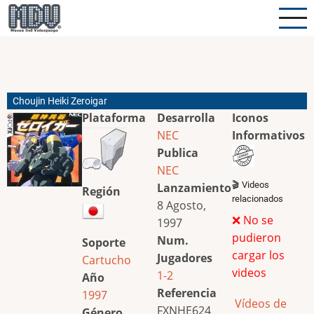
Pasar
al
contenido
principal
Choujin Heiki Zeroigar
Plataforma
Desarrolla
Iconos
NEC
Informativos
Publica
NEC
🎬 Videos
Lanzamiento
Región
relacionados
8 Agosto,
❌ No se
1997
pudieron
Num.
Soporte
cargar los
Jugadores
Cartucho
videos
1-2
Año
Referencia
1997
Vídeos de
FXNHE624
Género