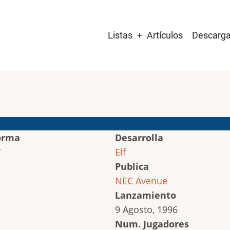
Main
Listas
Artículos
Descarg
navigation
orma
Desarrolla
Elf
Publica
NEC Avenue
Lanzamiento
9 Agosto, 1996
Num. Jugadores