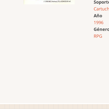
Soport
Cartuc
Año
1996
Géner
RPG