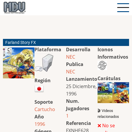
Pasar
al
contenido
principal
Farland Story FX
Plataforma
Desarrolla
Iconos
NEC
Informativos
Publica
NEC
Carátulas
Lanzamiento
Región
25 Diciembre,
1996
Num.
Soporte
Jugadores
Cartucho
🎬 Videos
1
Año
relacionados
Referencia
1996
❌ No se
FXNHE628
Género