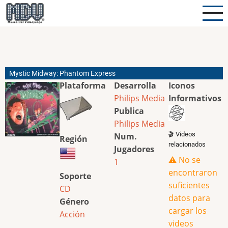
Pasar
al
contenido
principal
Mystic Midway: Phantom Express
Plataforma
Desarrolla
Iconos
Philips Media
Informativos
Publica
Philips Media
🎬 Videos
Num.
Región
relacionados
Jugadores
⚠️ No se
1
encontraron
Soporte
suficientes
CD
datos para
Género
cargar los
Acción
videos