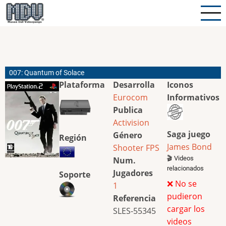
Pasar
al
contenido
principal
007: Quantum of Solace
Plataforma
Desarrolla
Iconos
Eurocom
Informativos
Publica
Activision
Saga juego
Género
Región
James Bond
Shooter
FPS
🎬 Videos
Num.
relacionados
Jugadores
Soporte
❌ No se
1
pudieron
Referencia
cargar los
SLES-55345
videos