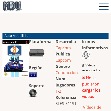
Pasar
al
contenido
principal
Auto Modellista
Plataforma
Desarrolla
Iconos
Capcom
Informativos
Publica
Capcom
🎬 Videos
Género
Región
relacionados
Conducción
❌ No se
Num.
pudieron
Jugadores
Soporte
cargar los
1-2
videos
Referencia
SLES-51191
Vídeos de