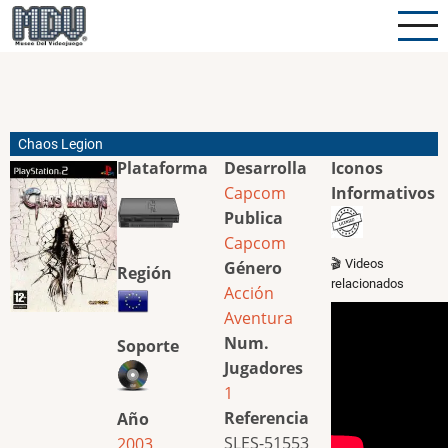
Pasar
al
contenido
principal
Chaos Legion
Plataforma
Desarrolla
Iconos
Capcom
Informativos
Publica
Capcom
🎬 Videos
Género
Región
relacionados
Acción
Aventura
Num.
Soporte
Jugadores
1
Referencia
Año
SLES-51553
2003