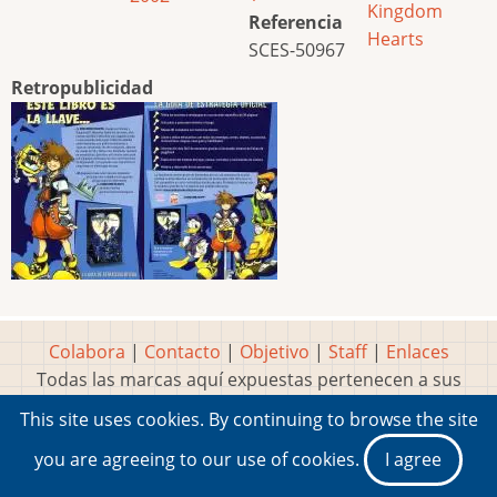
Kingdom
Referencia
Hearts
SCES-50967
Retropublicidad
Colabora
|
Contacto
|
Objetivo
|
Staff
|
Enlaces
Todas las marcas aquí expuestas pertenecen a sus
respectivos y legítimos dueños
This site uses cookies. By continuing to browse the site
Idea, página, contenidos y diseños creados por
Marty
you are agreeing to our use of cookies.
I agree
2001-2026 Museo del Videojuego®