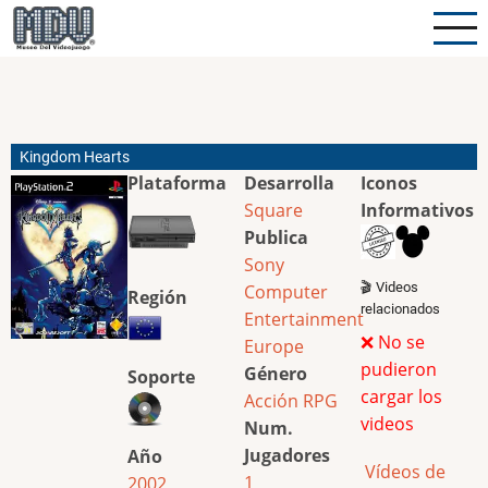
Pasar
al
contenido
principal
Kingdom Hearts
Plataforma
Desarrolla
Iconos
Square
Informativos
Publica
Sony
🎬 Videos
Computer
Región
relacionados
Entertainment
❌ No se
Europe
pudieron
Género
Soporte
cargar los
Acción
RPG
videos
Num.
Jugadores
Año
Vídeos de
1
2002