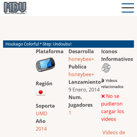
Pasar
al
contenido
principal
Houkago Colorful * Step: Undoubu!
Plataforma
Desarrolla
Iconos
honeybee+
Informativos
Publica
honeybee+
🎬 Videos
Lanzamiento
Región
relacionados
9 Enero, 2014
❌ No se
Num.
pudieron
Jugadores
Soporte
cargar los
1
UMD
videos
Año
2014
Vídeos de