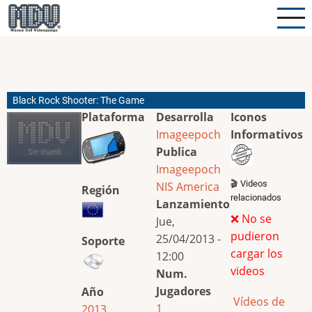
Pasar
al
contenido
principal
Black Rock Shooter: The Game
Plataforma
Desarrolla
Iconos
Imageepoch
Informativos
Publica
Imageepoch
🎬 Videos
NIS America
Región
relacionados
Lanzamiento
❌ No se
Jue,
pudieron
25/04/2013 -
Soporte
cargar los
12:00
videos
Num.
Jugadores
Año
Vídeos de
1
2013