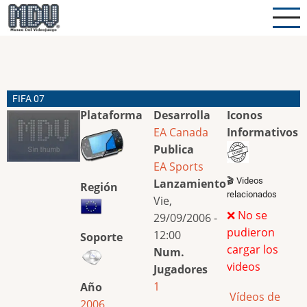
Pasar
al
contenido
principal
FIFA 07
Plataforma
Desarrolla
Iconos
EA Canada
Informativos
Publica
EA Sports
🎬 Videos
Lanzamiento
Región
relacionados
Vie,
❌ No se
29/09/2006 -
pudieron
12:00
Soporte
cargar los
Num.
videos
Jugadores
1
Año
Vídeos de
2006