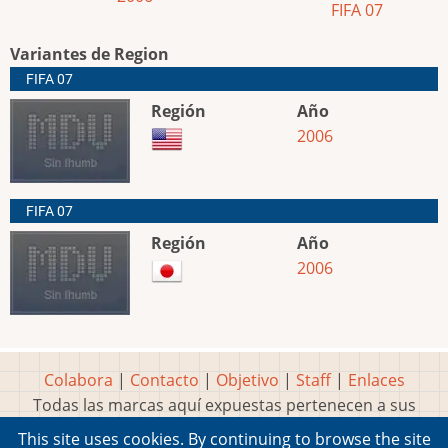
FIFA 07
Variantes de Region
FIFA 07
Región
Año
2006
FIFA 07
Región
Año
2006
Colabora
|
Contacto
|
Objetivo
|
Staff
|
Enlaces
Todas las marcas aquí expuestas pertenecen a sus
respectivos y legítimos dueños
This site uses cookies. By continuing to browse the site