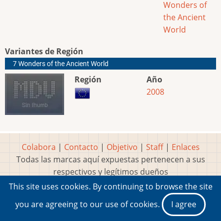
Wonders of
the Ancient
World
Variantes de Región
7 Wonders of the Ancient World
Región
Año
2008
Colabora
|
Contacto
|
Objetivo
|
Staff
|
Enlaces
Todas las marcas aquí expuestas pertenecen a sus
respectivos y legítimos dueños
Idea, página, contenidos y diseños creados por
Marty
This site uses cookies. By continuing to browse the site
2001-2026 Museo del Videojuego®
you are agreeing to our use of cookies.
I agree