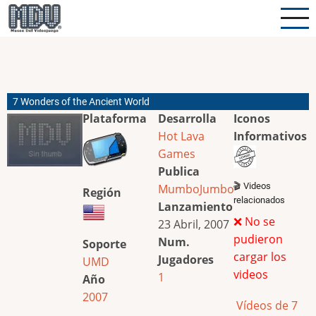
Pasar
al
contenido
principal
7 Wonders of the Ancient World
Plataforma
Desarrolla
Iconos
Hot Lava
Informativos
Games
Publica
🎬 Videos
MumboJumbo
Región
relacionados
Lanzamiento
❌ No se
23 Abril, 2007
pudieron
Num.
Soporte
cargar los
Jugadores
UMD
videos
1
Año
2007
Vídeos de 7