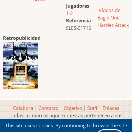
Jugadores
Vídeos de
1-2
Eagle One
Referencia
Harrier Attack
SLES-01715
Retropublicidad
Colabora
|
Contacto
|
Objetivo
|
Staff
|
Enlaces
Todas las marcas aquí expuestas pertenecen a sus
respectivos y legítimos dueños
This site uses cookies. By continuing to browse the site
Idea, página, contenidos y diseños creados por
Marty