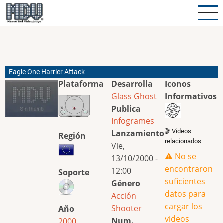
Pasar
al
contenido
principal
Eagle One Harrier Attack
Plataforma
Desarrolla
Iconos
Glass Ghost
Informativos
Publica
Infogrames
🎬 Videos
Lanzamiento
Región
relacionados
Vie,
⚠️ No se
13/10/2000 -
encontraron
12:00
Soporte
suficientes
Género
datos para
Acción
cargar los
Shooter
Año
videos
Num.
2000